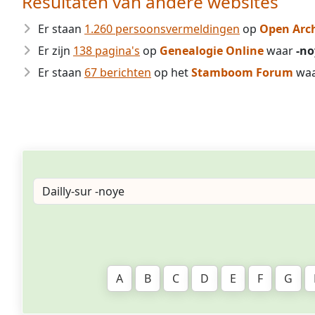
Resultaten van andere websites
Er staan
1.260 persoonsvermeldingen
op
Open Arc
Er zijn
138 pagina's
op
Genealogie Online
waar
-no
Er staan
67 berichten
op het
Stamboom Forum
wa
A
B
C
D
E
F
G