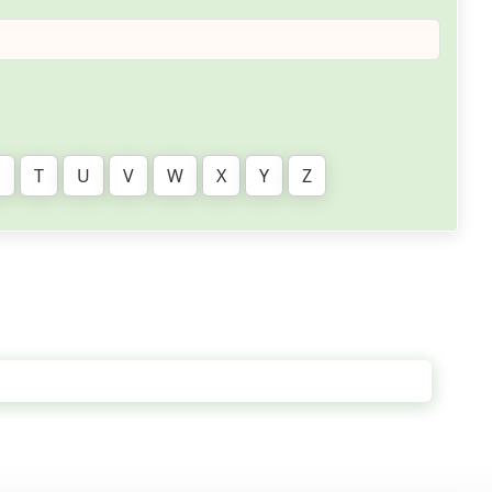
S
T
U
V
W
X
Y
Z