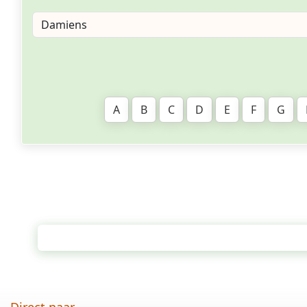
A
B
C
D
E
F
G