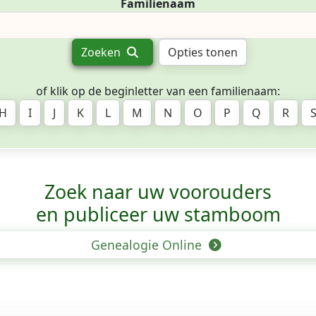
Familienaam
Zoeken
Opties tonen
of klik op de beginletter van een familienaam:
H
I
J
K
L
M
N
O
P
Q
R
Zoek naar uw voorouders
en publiceer uw stamboom
Genealogie Online