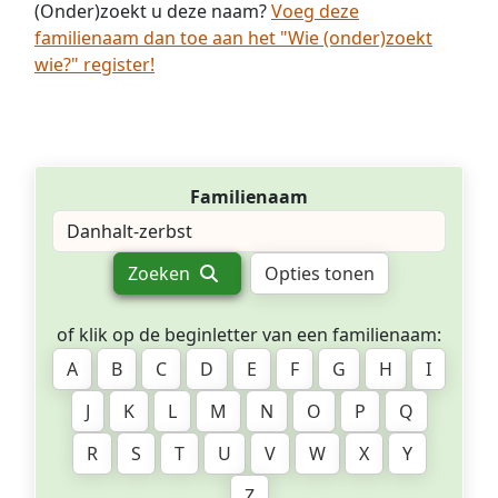
(Onder)zoekt u deze naam?
Voeg deze
familienaam dan toe aan het "Wie (onder)zoekt
wie?" register!
Familienaam
Zoeken
Opties tonen
of klik op de beginletter van een familienaam:
A
B
C
D
E
F
G
H
I
J
K
L
M
N
O
P
Q
R
S
T
U
V
W
X
Y
Z