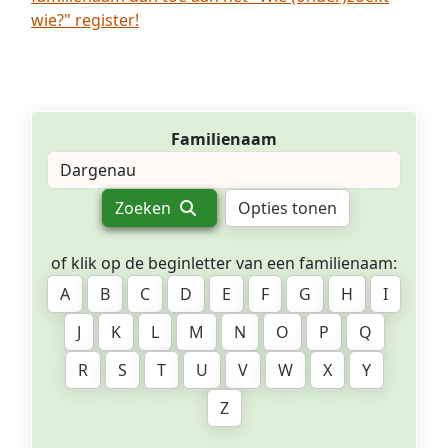
wie?" register!
Familienaam
Zoeken
Opties tonen
of klik op de beginletter van een familienaam:
A
B
C
D
E
F
G
H
I
J
K
L
M
N
O
P
Q
R
S
T
U
V
W
X
Y
Z