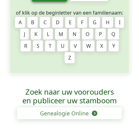
of klik op de beginletter van een familienaam:
A
B
C
D
E
F
G
H
I
J
K
L
M
N
O
P
Q
R
S
T
U
V
W
X
Y
Z
Zoek naar uw voorouders
en publiceer uw stamboom
Genealogie Online