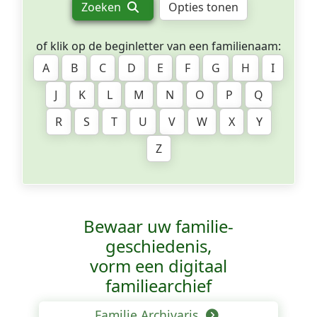
Zoeken
Opties tonen
of klik op de beginletter van een familienaam:
A
B
C
D
E
F
G
H
I
J
K
L
M
N
O
P
Q
R
S
T
U
V
W
X
Y
Z
Bewaar uw familie­
geschiedenis,
vorm een digitaal
familiearchief
Familie Archivaris