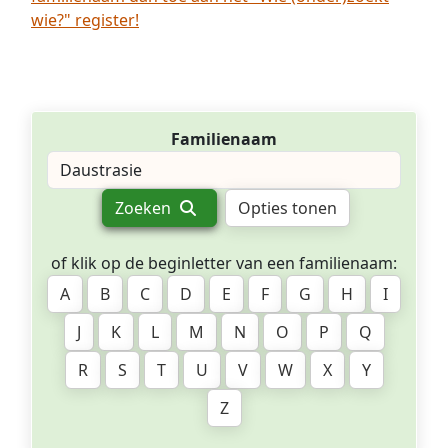
wie?" register!
Familienaam
Zoeken
Opties tonen
of klik op de beginletter van een familienaam:
A
B
C
D
E
F
G
H
I
J
K
L
M
N
O
P
Q
R
S
T
U
V
W
X
Y
Z