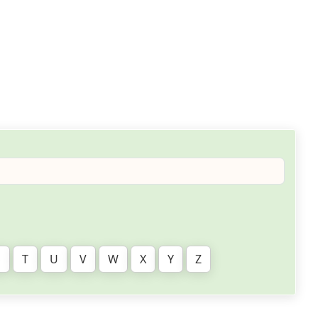
S
T
U
V
W
X
Y
Z