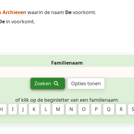
 Archieven
waarin de naam
De
voorkomt.
De
in voorkomt.
Familienaam
Zoeken
Opties tonen
of klik op de beginletter van een familienaam:
H
I
J
K
L
M
N
O
P
Q
R