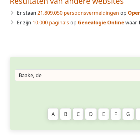
Resultaten van andere websites
Er staan
21.809.050 persoonsvermeldingen
op
Open
Er zijn
10.000 pagina's
op
Genealogie Online
waar
A
B
C
D
E
F
G