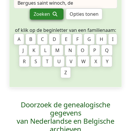
Zoeken
Opties tonen
of klik op de beginletter van een familienaam:
A
B
C
D
E
F
G
H
I
J
K
L
M
N
O
P
Q
R
S
T
U
V
W
X
Y
Z
Doorzoek de genealogische
gegevens
van Nederlandse en Belgische
archieven