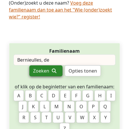
(Onder)zoekt u deze naam?
Voeg deze
familienaam dan toe aan het "Wie (onder)zoekt
wie?" register!
Familienaam
Zoeken
Opties tonen
of klik op de beginletter van een familienaam:
A
B
C
D
E
F
G
H
I
J
K
L
M
N
O
P
Q
R
S
T
U
V
W
X
Y
Z