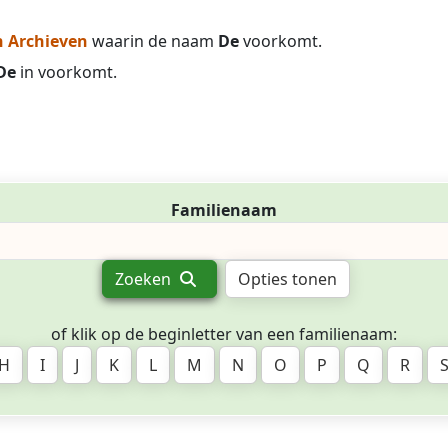
 Archieven
waarin de naam
De
voorkomt.
De
in voorkomt.
Familienaam
Zoeken
Opties tonen
of klik op de beginletter van een familienaam:
H
I
J
K
L
M
N
O
P
Q
R