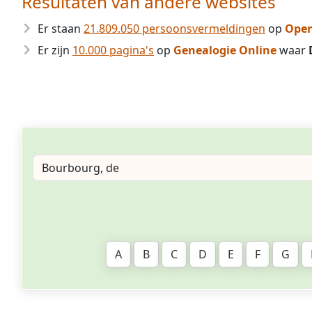
Resultaten van andere websites
Er staan
21.809.050 persoonsvermeldingen
op
Open
Er zijn
10.000 pagina's
op
Genealogie Online
waar
A
B
C
D
E
F
G