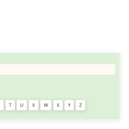
S
T
U
V
W
X
Y
Z