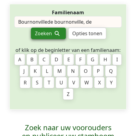
Familienaam
Zoeken
Opties tonen
of klik op de beginletter van een familienaam:
A
B
C
D
E
F
G
H
I
J
K
L
M
N
O
P
Q
R
S
T
U
V
W
X
Y
Z
Zoek naar uw voorouders
en publiceer uw stamboom