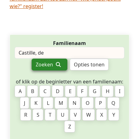
wie?" register!
Familienaam
Zoeken
Opties tonen
of klik op de beginletter van een familienaam:
A
B
C
D
E
F
G
H
I
J
K
L
M
N
O
P
Q
R
S
T
U
V
W
X
Y
Z