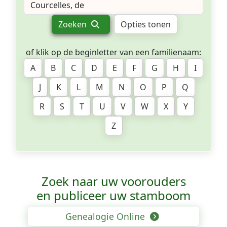
Zoeken
Opties tonen
of klik op de beginletter van een familienaam:
A
B
C
D
E
F
G
H
I
J
K
L
M
N
O
P
Q
R
S
T
U
V
W
X
Y
Z
Zoek naar uw voorouders
en publiceer uw stamboom
Genealogie Online