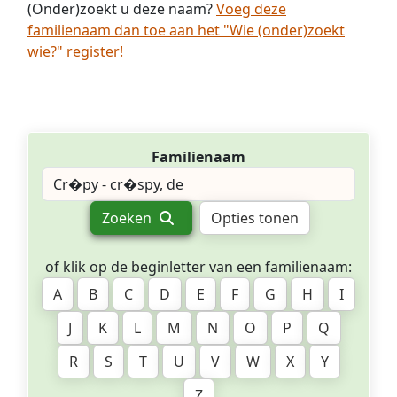
(Onder)zoekt u deze naam?
Voeg deze
familienaam dan toe aan het "Wie (onder)zoekt
wie?" register!
Familienaam
Zoeken
Opties tonen
of klik op de beginletter van een familienaam:
A
B
C
D
E
F
G
H
I
J
K
L
M
N
O
P
Q
R
S
T
U
V
W
X
Y
Z