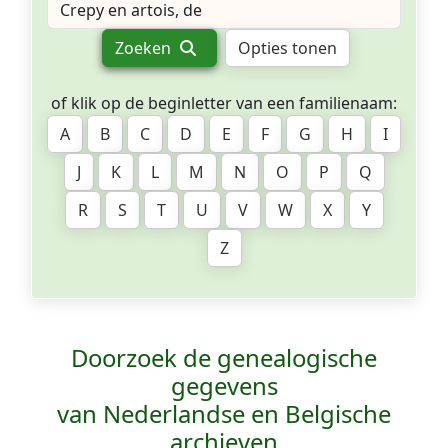
Zoeken
Opties tonen
of klik op de beginletter van een familienaam:
A
B
C
D
E
F
G
H
I
J
K
L
M
N
O
P
Q
R
S
T
U
V
W
X
Y
Z
Doorzoek de genealogische
gegevens
van Nederlandse en Belgische
archieven