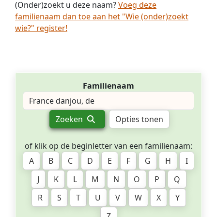
(Onder)zoekt u deze naam?
Voeg deze
familienaam dan toe aan het "Wie (onder)zoekt
wie?" register!
Familienaam
Zoeken
Opties tonen
of klik op de beginletter van een familienaam:
A
B
C
D
E
F
G
H
I
J
K
L
M
N
O
P
Q
R
S
T
U
V
W
X
Y
Z