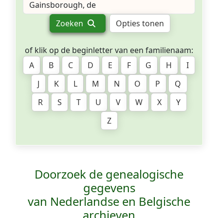
Zoeken
Opties tonen
of klik op de beginletter van een familienaam:
A
B
C
D
E
F
G
H
I
J
K
L
M
N
O
P
Q
R
S
T
U
V
W
X
Y
Z
Doorzoek de genealogische
gegevens
van Nederlandse en Belgische
archieven