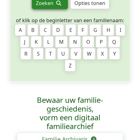
Zoeken
Opties tonen
of klik op de beginletter van een familienaam:
A
B
C
D
E
F
G
H
I
J
K
L
M
N
O
P
Q
R
S
T
U
V
W
X
Y
Z
Bewaar uw familie­
geschiedenis,
vorm een digitaal
familiearchief
Familie Archivaris