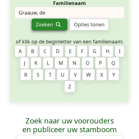
Familienaam
Zoeken
Opties tonen
of klik op de beginletter van een familienaam:
A
B
C
D
E
F
G
H
I
J
K
L
M
N
O
P
Q
R
S
T
U
V
W
X
Y
Z
Zoek naar uw voorouders
en publiceer uw stamboom