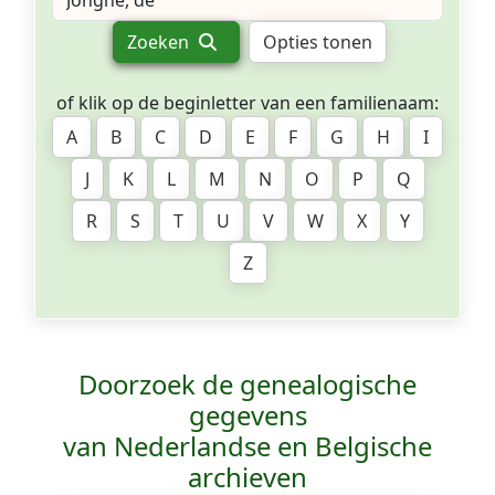
Zoeken
Opties tonen
of klik op de beginletter van een familienaam:
A
B
C
D
E
F
G
H
I
J
K
L
M
N
O
P
Q
R
S
T
U
V
W
X
Y
Z
Doorzoek de genealogische
gegevens
van Nederlandse en Belgische
archieven