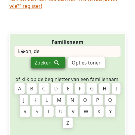
wie?" register!
Familienaam
Zoeken
Opties tonen
of klik op de beginletter van een familienaam:
A
B
C
D
E
F
G
H
I
J
K
L
M
N
O
P
Q
R
S
T
U
V
W
X
Y
Z