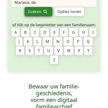
Zoeken
Opties tonen
of klik op de beginletter van een familienaam:
A
B
C
D
E
F
G
H
I
J
K
L
M
N
O
P
Q
R
S
T
U
V
W
X
Y
Z
Bewaar uw familie­
geschiedenis,
vorm een digitaal
familiearchief