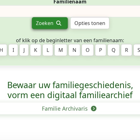
Familienaam
Zoeken
Opties tonen
of klik op de beginletter van een familienaam:
H
I
J
K
L
M
N
O
P
Q
R
Bewaar uw familie­geschiedenis,
vorm een digitaal familiearchief
Familie Archivaris