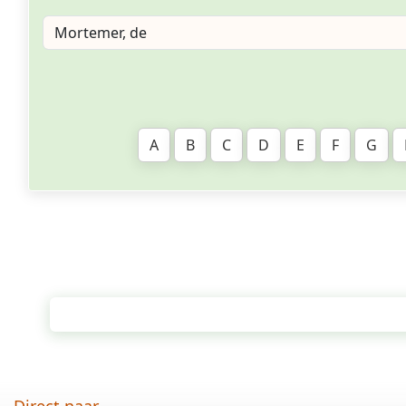
A
B
C
D
E
F
G