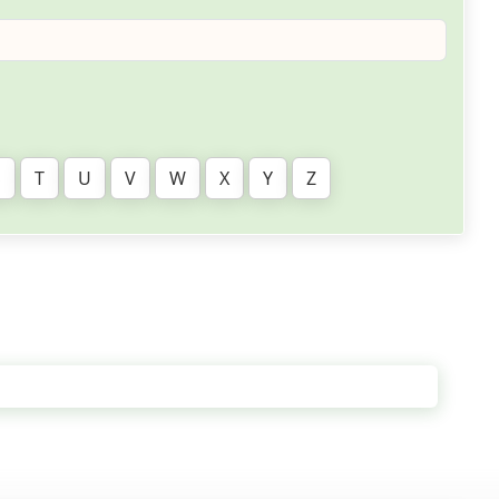
S
T
U
V
W
X
Y
Z