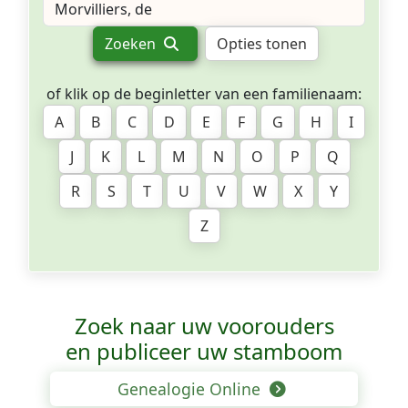
Zoeken
Opties tonen
of klik op de beginletter van een familienaam:
A
B
C
D
E
F
G
H
I
J
K
L
M
N
O
P
Q
R
S
T
U
V
W
X
Y
Z
Zoek naar uw voorouders
en publiceer uw stamboom
Genealogie Online