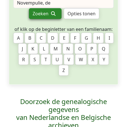
Zoeken
Opties tonen
of klik op de beginletter van een familienaam:
A
B
C
D
E
F
G
H
I
J
K
L
M
N
O
P
Q
R
S
T
U
V
W
X
Y
Z
Doorzoek de genealogische
gegevens
van Nederlandse en Belgische
archieven