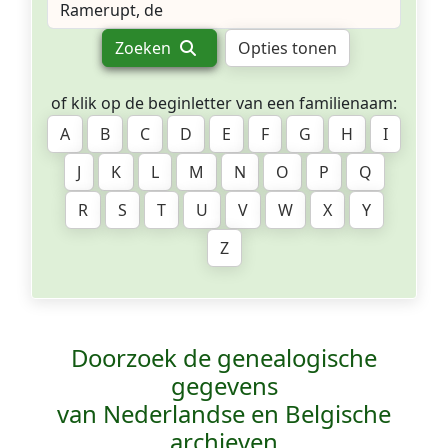
Zoeken
Opties tonen
of klik op de beginletter van een familienaam:
A
B
C
D
E
F
G
H
I
J
K
L
M
N
O
P
Q
R
S
T
U
V
W
X
Y
Z
Doorzoek de genealogische
gegevens
van Nederlandse en Belgische
archieven