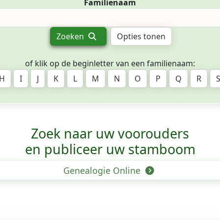
Familienaam
Zoeken
Opties tonen
of klik op de beginletter van een familienaam:
H
I
J
K
L
M
N
O
P
Q
R
Zoek naar uw voorouders
en publiceer uw stamboom
Genealogie Online