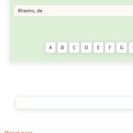
A
B
C
D
E
F
G