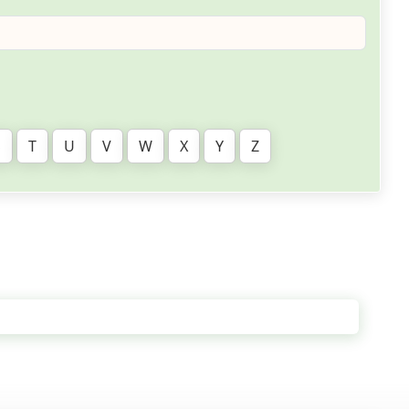
S
T
U
V
W
X
Y
Z