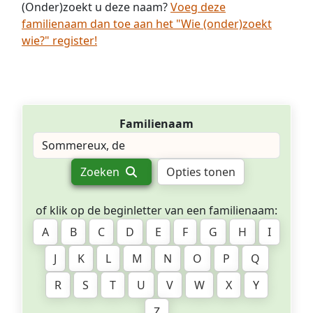
(Onder)zoekt u deze naam?
Voeg deze
familienaam dan toe aan het "Wie (onder)zoekt
wie?" register!
Familienaam
Zoeken
Opties tonen
of klik op de beginletter van een familienaam:
A
B
C
D
E
F
G
H
I
J
K
L
M
N
O
P
Q
R
S
T
U
V
W
X
Y
Z