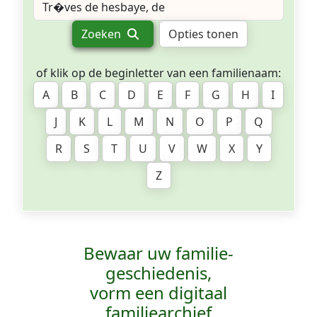
Zoeken
Opties tonen
of klik op de beginletter van een familienaam:
A
B
C
D
E
F
G
H
I
J
K
L
M
N
O
P
Q
R
S
T
U
V
W
X
Y
Z
Bewaar uw familie­
geschiedenis,
vorm een digitaal
familiearchief