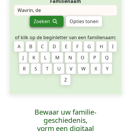
Familienaam
Zoeken
Opties tonen
of klik op de beginletter van een familienaam:
A
B
C
D
E
F
G
H
I
J
K
L
M
N
O
P
Q
R
S
T
U
V
W
X
Y
Z
Bewaar uw familie­
geschiedenis,
vorm een digitaal