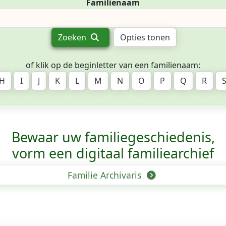
Familienaam
Zoeken
Opties tonen
of klik op de beginletter van een familienaam:
H
I
J
K
L
M
N
O
P
Q
R
Bewaar uw familie­geschiedenis,
vorm een digitaal familiearchief
Familie Archivaris