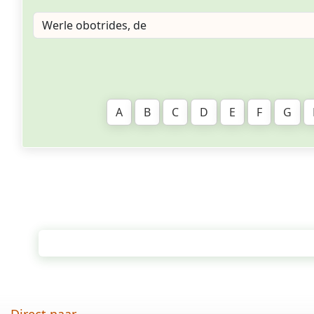
A
B
C
D
E
F
G