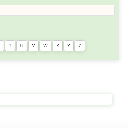
S
T
U
V
W
X
Y
Z