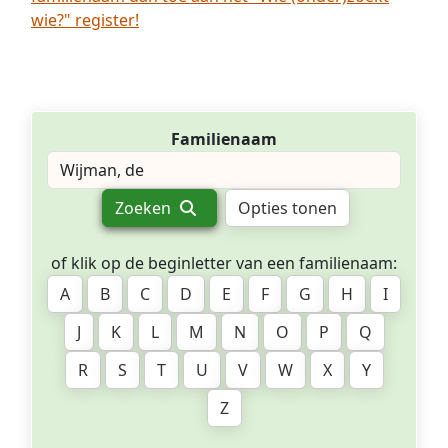
wie?" register!
Familienaam
Zoeken
Opties tonen
of klik op de beginletter van een familienaam:
A
B
C
D
E
F
G
H
I
J
K
L
M
N
O
P
Q
R
S
T
U
V
W
X
Y
Z