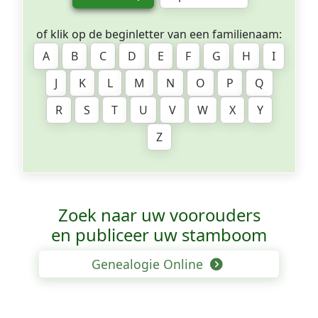
of klik op de beginletter van een familienaam:
A
B
C
D
E
F
G
H
I
J
K
L
M
N
O
P
Q
R
S
T
U
V
W
X
Y
Z
Zoek naar uw voorouders
en publiceer uw stamboom
Genealogie Online