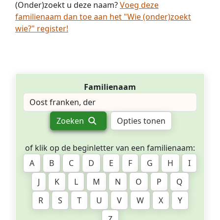
(Onder)zoekt u deze naam?
Voeg deze
familienaam dan toe aan het "Wie (onder)zoekt
wie?" register!
Familienaam
Zoeken
Opties tonen
of klik op de beginletter van een familienaam:
A
B
C
D
E
F
G
H
I
J
K
L
M
N
O
P
Q
R
S
T
U
V
W
X
Y
Z