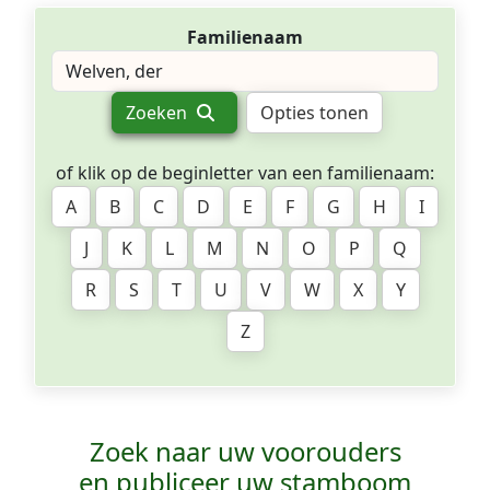
Familienaam
Zoeken
Opties tonen
of klik op de beginletter van een familienaam:
A
B
C
D
E
F
G
H
I
J
K
L
M
N
O
P
Q
R
S
T
U
V
W
X
Y
Z
Zoek naar uw voorouders
en publiceer uw stamboom