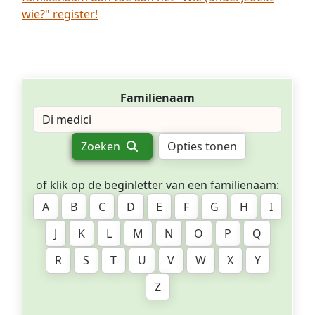
wie?" register!
Familienaam
Zoeken
Opties tonen
of klik op de beginletter van een familienaam:
A
B
C
D
E
F
G
H
I
J
K
L
M
N
O
P
Q
R
S
T
U
V
W
X
Y
Z