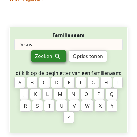
Familienaam
Zoeken
Opties tonen
of klik op de beginletter van een familienaam:
A
B
C
D
E
F
G
H
I
J
K
L
M
N
O
P
Q
R
S
T
U
V
W
X
Y
Z