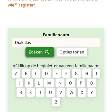
wie?" register!
Familienaam
Zoeken
Opties tonen
of klik op de beginletter van een familienaam:
A
B
C
D
E
F
G
H
I
J
K
L
M
N
O
P
Q
R
S
T
U
V
W
X
Y
Z