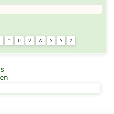
S
T
U
V
W
X
Y
Z
ns
ven