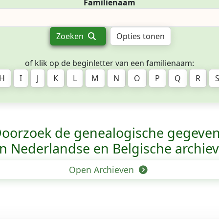
Familienaam
Zoeken
Opties tonen
of klik op de beginletter van een familienaam:
H
I
J
K
L
M
N
O
P
Q
R
oorzoek de genealogische gegeve
n Nederlandse en Belgische archie
Open Archieven