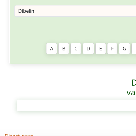
A
B
C
D
E
F
G
D
va