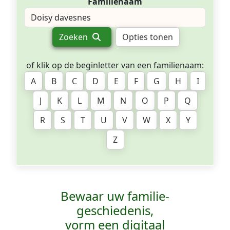
Familienaam
Zoeken
Opties tonen
of klik op de beginletter van een familienaam:
A
B
C
D
E
F
G
H
I
J
K
L
M
N
O
P
Q
R
S
T
U
V
W
X
Y
Z
Bewaar uw familie­
geschiedenis,
vorm een digitaal