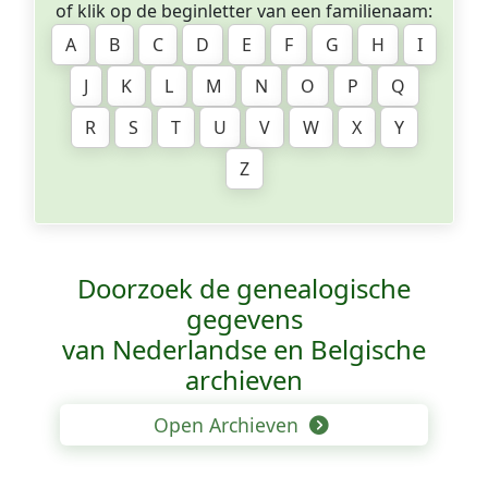
of klik op de beginletter van een familienaam:
A
B
C
D
E
F
G
H
I
J
K
L
M
N
O
P
Q
R
S
T
U
V
W
X
Y
Z
Doorzoek de genealogische
gegevens
van Nederlandse en Belgische
archieven
Open Archieven