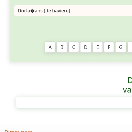
A
B
C
D
E
F
G
D
va