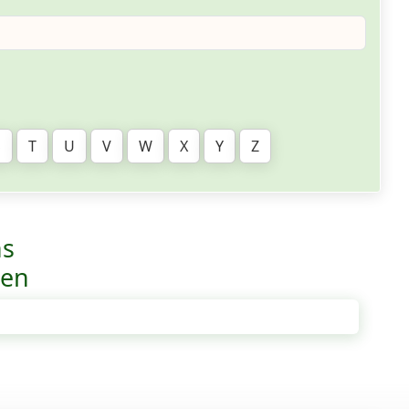
S
T
U
V
W
X
Y
Z
ns
ven