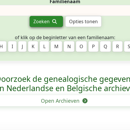
Familienaam
Zoeken
Opties tonen
of klik op de beginletter van een familienaam:
H
I
J
K
L
M
N
O
P
Q
R
oorzoek de genealogische gegeve
n Nederlandse en Belgische archie
Open Archieven