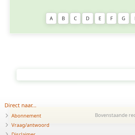
A
B
C
D
E
F
G
Direct naar...
Bovenstaande rec
Abonnement
Vraag/antwoord
Disclaimer