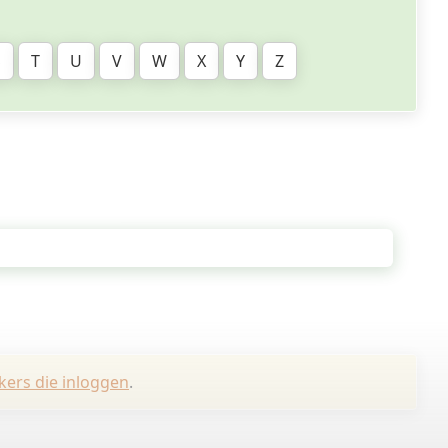
S
T
U
V
W
X
Y
Z
kers die inloggen
.