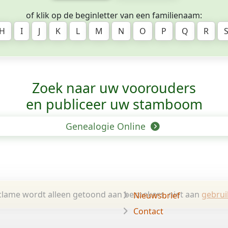
of klik op de beginletter van een familienaam:
H
I
J
K
L
M
N
O
P
Q
R
Zoek naar uw voorouders
en publiceer uw stamboom
Genealogie Online
lame wordt alleen getoond aan bezoekers, niet aan
gebrui
Nieuwsbrief
Contact