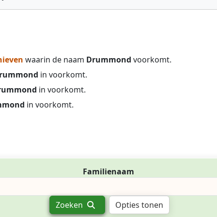
hieven
waarin de naam
Drummond
voorkomt.
rummond
in voorkomt.
rummond
in voorkomt.
mmond
in voorkomt.
Familienaam
Zoeken
Opties tonen