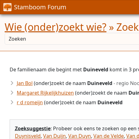
Stamboom Forum
Wie (onder)zoekt wie?
» Zoek
De familienaam die begint met
Duineveld
komt in 3 pr
Jan Bol
(onder)zoekt de naam
Duineveld
- regio Noo
Margaret Rijkelijkhuizen
(onder)zoekt de naam
Dui
r d romeijn
(onder)zoekt de naam
Duineveld
Zoeksuggestie
: Probeer ook eens te zoeken op een
Duynisveld
,
Van Duijn
,
Van Duyn
,
Van de Velde
,
Van 