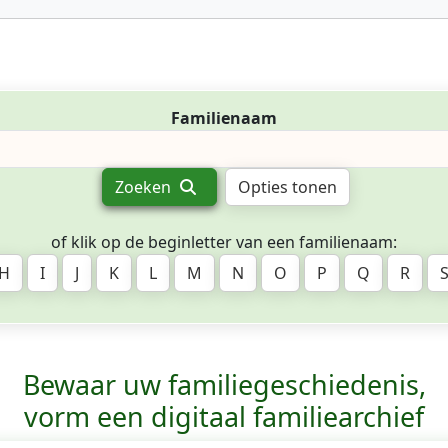
Familienaam
Zoeken
Opties tonen
of klik op de beginletter van een familienaam:
H
I
J
K
L
M
N
O
P
Q
R
Bewaar uw familie­geschiedenis,
vorm een digitaal familiearchief