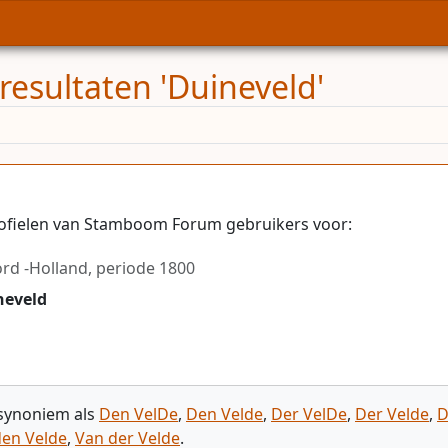
resultaten 'Duineveld'
ofielen van Stamboom Forum gebruikers voor:
rd -Holland, periode 1800
neveld
 synoniem als
Den VelDe
,
Den Velde
,
Der VelDe
,
Der Velde
,
D
den Velde
,
Van der Velde
.