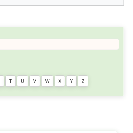
S
T
U
V
W
X
Y
Z