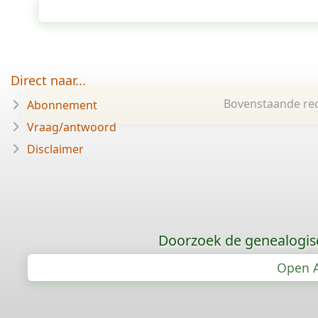
Direct naar...
Bovenstaande rec
Abonnement
Vraag/antwoord
Disclaimer
Doorzoek de genealogis
Open A