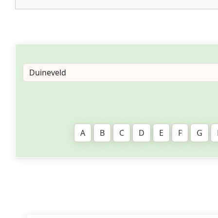
A
B
C
D
E
F
G