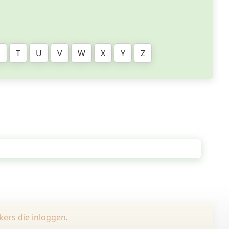
S
T
U
V
W
X
Y
Z
kers die inloggen
.