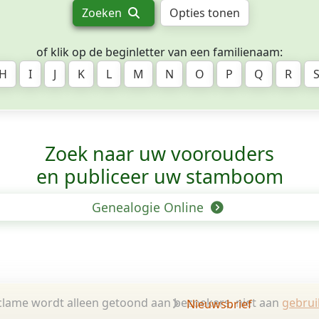
Zoeken
Opties tonen
of klik op de beginletter van een familienaam:
H
I
J
K
L
M
N
O
P
Q
R
Zoek naar uw voorouders
en publiceer uw stamboom
Genealogie Online
lame wordt alleen getoond aan bezoekers, niet aan
gebrui
Nieuwsbrief