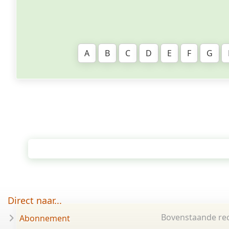
A
B
C
D
E
F
G
Direct naar...
Bovenstaande rec
Abonnement