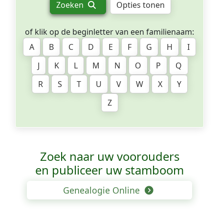
Zoeken
Opties tonen
of klik op de beginletter van een familienaam:
A
B
C
D
E
F
G
H
I
J
K
L
M
N
O
P
Q
R
S
T
U
V
W
X
Y
Z
Zoek naar uw voorouders
en publiceer uw stamboom
Genealogie Online