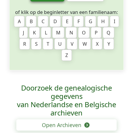
of klik op de beginletter van een familienaam:
A
B
C
D
E
F
G
H
I
J
K
L
M
N
O
P
Q
R
S
T
U
V
W
X
Y
Z
Doorzoek de genealogische
gegevens
van Nederlandse en Belgische
archieven
Open Archieven