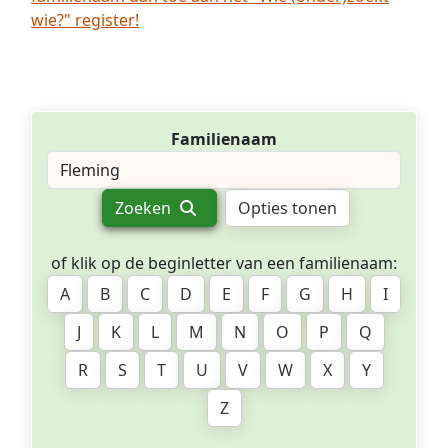
wie?" register!
Familienaam
Zoeken
Opties tonen
of klik op de beginletter van een familienaam:
A
B
C
D
E
F
G
H
I
J
K
L
M
N
O
P
Q
R
S
T
U
V
W
X
Y
Z