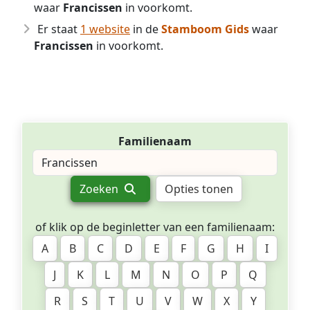
waar
Francissen
in voorkomt.
Er staat
1 website
in de
Stamboom Gids
waar
Francissen
in voorkomt.
Familienaam
Zoeken
Opties tonen
of klik op de beginletter van een familienaam:
A
B
C
D
E
F
G
H
I
J
K
L
M
N
O
P
Q
R
S
T
U
V
W
X
Y